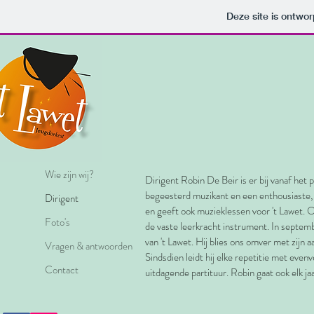
Deze site is ontw
Wie zijn wij?
Dirigent Robin De Beir is er bij vanaf het pr
begeesterd muzikant en een enthousiaste, pl
Dirigent
en geeft ook muzieklessen voor 't Lawet. O
Foto's
de vaste leerkracht instrument. In septem
van 't Lawet. Hij blies ons omver met zijn 
Vragen & antwoorden
Sindsdien leidt hij elke repetitie met eve
Contact
uitdagende partituur. Robin gaat ook elk j