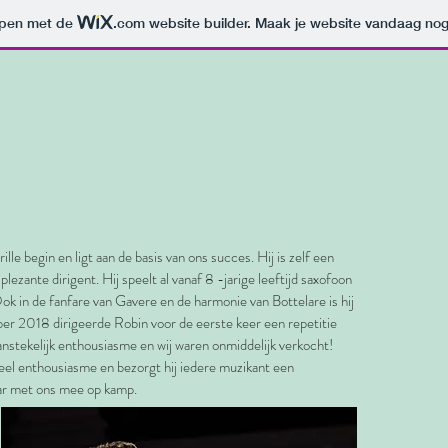
orpen met de
.com
website builder. Maak je website vandaag nog
ille begin en ligt aan de basis van ons succes. Hij is zelf een
ezante dirigent. Hij speelt al vanaf 8 -jarige leeftijd saxofoon
ok in de fanfare van Gavere en de harmonie van Bottelare is hij
ber 2018 dirigeerde Robin voor de eerste keer een repetitie
aanstekelijk enthousiasme en wij waren onmiddelijk verkocht!
nveel enthousiasme en bezorgt hij iedere muzikant een
aar met ons mee op kamp.